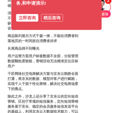
2
同时企业在开展社交电商的过程中，也经常会
务,和申请演示!
碰到一些痛点：
消费者选购决策效率低。营销触达率低，活动
立即咨询
稍后咨询
不能定向高效的触达消费者。商家创建活动时
缺少策略指导，针对不同的消费者不清楚应该
设置什么样的活动商品
商品陈列展示方式千篇一律，不能在消费者到
落地页的一时间抓住消费者诉求
长尾商品得不到曝光
用户运营方面用户标签数据不全面，分组管理
数据颗粒度较粗，营销活动无法精准定位目标
用户
千匠网络社交电商解决方案与京东云鹊桥全面
打通，将京东的数据、模型对客户进行赋能，
实现千人千面个性化营销，解决社交电商场景
下的痛点。
除此之外，沙龙上还分享了京东云的定向短信
营销。区别于常规的短信服务，定向短信营销
服务基于安全、稳定的会员服务短信发送平台
的基础上，利用京东云大数据技术能力，可以